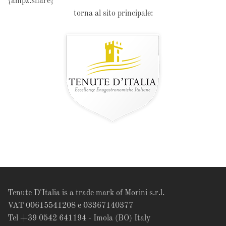
{ampz:share}
torna al sito principale:
Tenute D'Italia is a trade mark of Morini s.r.l.
VAT 00615541208 e 03367140377
Tel +39 0542 641194 - Imola (BO) Italy