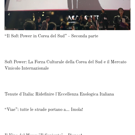
“Il Soft Power in Corea del Sud” - Seconda parte
Soft Power: La Forza Culturale della Corea del Sud e il Mercato
Vinicolo Internazionale
Tenute d'Italia: Ridefinire l'Eccellenza Enologica Italiana
“Viae”: tutte le strade portano a… Imola!